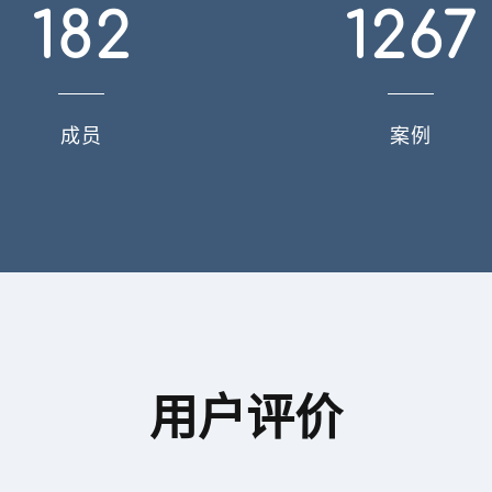
182
1267
成员
案例
用户评价