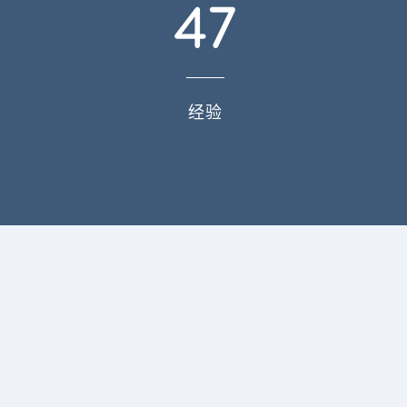
47
经验