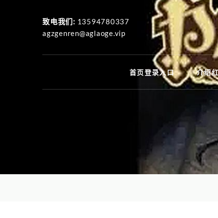
致电我们:
13594780337
agzgenren@aglaoge.vip
首页登录入口
介绍红