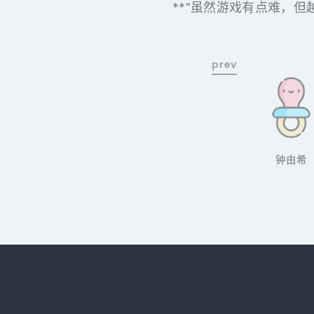
和朋友一起合作的时候特别有
**“虽然游戏有点难，
汪彗云
钟由希