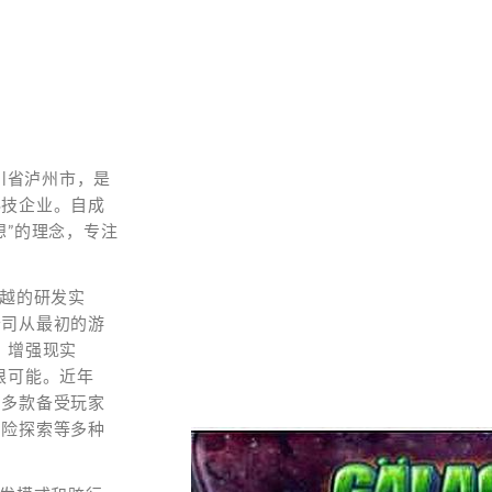
川省泸州市，是
科技企业。自成
想”的理念，专注
。
越的研发实
公司从最初的游
、增强现实
限可能。近年
出多款备受玩家
冒险探索等多种