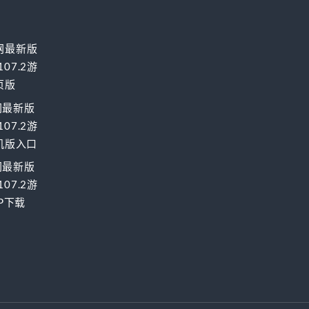
网最新版
07.2游
页版
网最新版
07.2游
手机版入口
网最新版
07.2游
PP下载