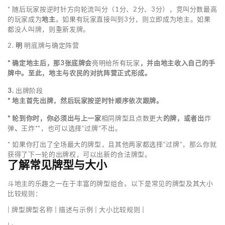
* 随后玩家按逆时针方向轮流叫分（1分、2分、3分），竞叫分数最高
的玩家成为
地主
。如果有玩家直接叫到3分，则立即成为地主。如果
都没人叫牌，则重新发牌。
2.
明
明底牌与确定阵营
* 确定地主后，那3张底牌会
亮明给所有玩家
，并由地主收入自己的手
牌中。至此，地主与农民的对抗阵营正式形成。
3.
出牌阶段
* 地主首先出牌，然后玩家按逆时针顺序依次跟牌。
* 轮到你时，你必须出与上一家
相同牌型且点数更大
的牌，或者出
炸
弹
、
王炸**，也可以选择“过牌”不出。
* 如果你打出了全场最大的牌型，且其他两家都选择“过牌”，那么你就
获得了下一轮的出牌权，可以出新的合法牌型。
了解常见牌型与大小
斗地主的乐趣之一在于丰富的牌型组合。以下是常见的牌型及其大小
比较规则：
| 牌型牌型名称 | 描述与示例 | 大小比较规则 |