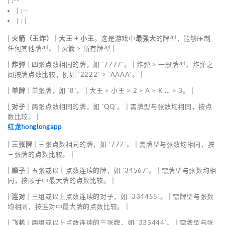
| :--
| :--
| : |
|
火箭（王炸）
|
大王 + 小王
。这是游戏中
最强大
的牌型，能够压制
任何其他牌型。 | 火箭 > 所有牌型 |
|
炸弹
| 四张点数相同的牌，如 `7777`。 | 炸弹 > 一般牌型。炸弹之
间按牌点数比较，例如 `2222` > `AAAA`。 |
|
单牌
| 单张牌，如 `8`。 | 大王 > 小王 > 2 > A > K ... > 3。 |
|
对子
| 两张点数相同的牌，如 `QQ`。 | 需牌型与张数均相同，按点
数比较。 |
红龙honglongapp
|
三张牌
| 三张点数相同的牌，如 `777`。 | 需牌型与张数均相同，按
三张牌的点数比较。 |
|
顺子
| 五张或以上点数连续的牌，如 `34567`。 | 需牌型与张数均相
同，按顺子中最大牌的点数比较。 |
|
连对
| 三组或以上点数连续的对子，如 `334455`。 | 需牌型与张数
均相同，按连对中最大牌的点数比较。 |
|
飞机
| 两组或以上点数连续的三张牌，如 `333444`。 | 需牌型与张