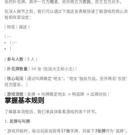
张的扑克牌。其中一方为
地主
，另外两方为
农民
，双方互为对手。
在深入细节之前，我们可以通过下面这张表格快速了解游戏的核心流
程和阵营设定：
| 特性 | 描述 |
| :--
| :--
|
|
参与人数
| 3 人 |
|
扑克牌数量
| 54 张 (包括大王和小王) |
|
核心玩法
| 通过叫牌确定“地主”。“地主”独自为战，另外两名“农民”
结为盟友。 |
|
游戏流程
| 发牌 → 叫牌确定地主 → 明底牌 → 出牌对抗 |
掌握基本规则
了解基本流程后，我们来具体看看游戏的各个环节。
1.
发牌与叫牌
* 游戏开始时，每位玩家会获得
17张
手牌，并留下
3张牌
作为“底牌”。