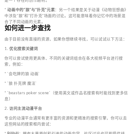
*
动画中的“狼”与“扑克”元素
：另一个结果是关于动漫《动物狂想曲》
中涉及“狼”和“打扑克”场面的讨论。这可能意味着你记忆中的场景混
合了不同动画的元素。
如何进一步查找
由于目前没有直接的资源，如果你想继续寻找，可以试试以下方法：
1.
优化搜索关键词
你可以尝试使用更具体、不同的关键词组合在各大视频平台进行搜
索，例如：
* `会吃牌的狼 动画`
* `狼 扑克牌 魔法`
* `beastars poker scene`（使用英文或作品名搜索有时能找到更多信
息）
2.
访问主流动漫平台
专业的动漫平台通常有更丰富的资源和更精准的搜索引擎，你可以去
这些网站的搜索框内尝试：
*
Bilibili
：拥有大量原创和引进的动画内容，社区讨论也可能提供线