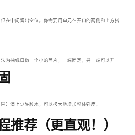
。
，但在中间留出空位。你需要用单元在开口的两侧和上方搭
方法为抽纸口做一个小的盖片，一端固定，另一端可以开
固
口周围）滴上少许胶水，可以极大地增加整体强度。
程推荐（更直观！）