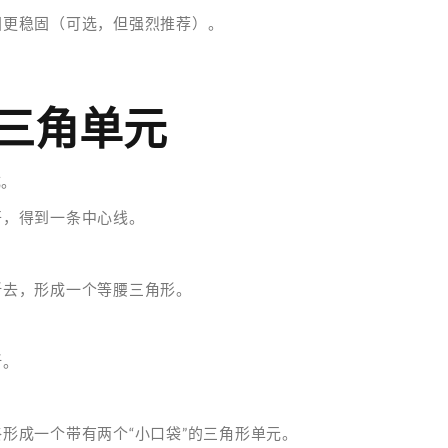
固更稳固（可选，但强烈推荐）。
三角单元
成。
开，得到一条中心线。
折去，形成一个等腰三角形。
折。
形成一个带有两个“小口袋”的三角形单元。