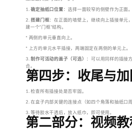
1.
确定抽纸口位置
：选择一面较窄的侧壁作为正面
2.
搭建门框
：在正面的墙壁上，继续向上插接单元
建一个“门框”结构。
* 两侧的单元垂直向上。
* 上方的单元水平插接，两端固定在两侧的单元上。
3.
制作可活动的盖子（可选）
：可以用同样的插接
合。
第四步：收尾与加
1. 检查所有插接处是否牢固。
2. 在盒子内部关键的连接点（如四个角落和抽纸
3. 等待胶水干透后，放入纸巾，即可使用。
第二部分：视频教