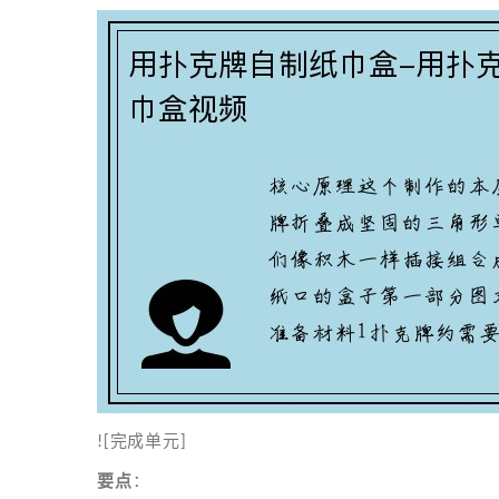
![完成单元]
要点
：