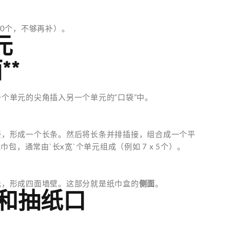
70个，不够再补）。
元
**
个单元的尖角插入另一个单元的“口袋”中。
接，形成一个长条。然后将长条并排插接，组合成一个平
包，通常由`长x宽`个单元组成（例如 7 x 5个）。
元，形成四面墙壁。这部分就是纸巾盒的
侧面
。
和抽纸口