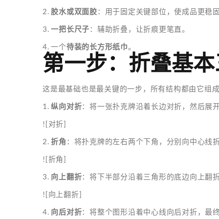
2.
胶水或双面胶
：用于固定关键部位，使成品更稳
3.
一把长尺子
：辅助折叠，让折痕更笔直。
4. 一个
待装的长方形纸巾
。
第一步：折叠基本
这是最基础也是最关键的一步，所有结构都由它组
1.
纵向对折
：将一张扑克牌沿着长边对折，然后展
![对折]
2.
折角
：将扑克牌的左右两个下角，分别向中心线
![折角]
3.
向上翻折
：将下半部分沿着三角形的底边向上翻
![向上翻折]
4.
向后对折
：将整个图形沿着中心线向后对折，最终