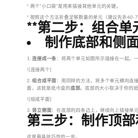
* 两个“小口袋”是用来插接其他单元的关键。
* 按照这个方法折叠足够数量的单元（建议先折60-
**第二步：组合单
制作底部和侧面
1.
连接成一条
：将两个单元如图所示插接在一起。一
![连接两个]
2.
组合成平面
：用同样的方法，将多个单元横向连
面，这就是纸巾盒的
底部
。底部的大小取决于你的纸巾
![组成平面]
3.
竖立侧面
：在底部的四条边上，继续向上插接单
第三步：制作顶部
这是最具技巧性的一步。