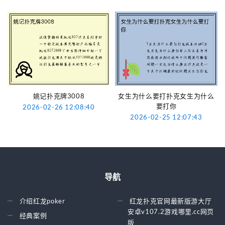
姚记扑克牌3008
女生为什么要打扑克女生为什么
要打你
2026-02-26 12:08:40
2026-02-25 12:07:43
导航
介绍红龙poker
红龙扑克官网最新版游大厅
安卓v107.2游戏哪里.cc网页
经典案例
版