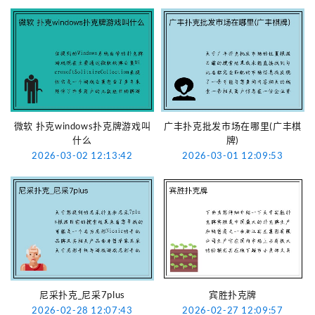
微软 扑克windows扑克牌游戏叫
广丰扑克批发市场在哪里(广丰棋
什么
牌)
2026-03-02 12:13:42
2026-03-01 12:09:53
尼采扑克_尼采7plus
宾胜扑克牌
2026-02-28 12:07:43
2026-02-27 12:09:57