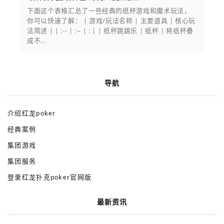
下面这个表格汇总了一些经典的纸杯游戏和魔术玩法，
你可以快速了解： | 游戏/玩法名称 | 主要道具 | 核心玩
法简述 | | :-- | :-- | : | | 纸杯跳跳乐 | 纸杯 | 将纸杯叠
成不...
导航
介绍红龙poker
经典案例
集团游戏
集团服务
登录红龙扑克poker官网版
最新资讯