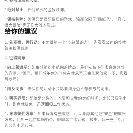
*
绝对禁止
：任何形式的金钱赌博。
*
保持纯粹
：确保只是娱乐性质的游戏，输赢仅限于“贴纸条”、“真心
话大冒险”等无伤大雅的形式。
给你的建议
1.
先观察，再行动
：不要做第一个“吃螃蟹的人”。先看看公司的整体
氛围和潜规则。
2.
征得同意
：
*
向上级请示
：如果想组织小范围的牌局，最好先私下征求直属领导
的意见。“领导，我们想午休的时候在休息室玩会儿牌放松一下，您看
可以吗？”
*
顾及同事
：确保你的活动不会影响到身边不想参与的同事。
3.
明确界限
：即使是允许的，也要和自我约定好时间，比如只玩半小
时，到点就结束，迅速回归工作状态。
4.
考虑替代方案
：如果玩牌有些敏感，可以考虑其他更“安全”的放松
方式，比如一起拼单喝奶茶、聊聊非工作话题、散步、玩一些手机上
的合作小游戏等。