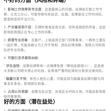
不好的方面（风险和弊端）
1.
影响工作效率和专注度
：这是最核心的问题。玩牌会打断工作节
奏，让员工分心，可能导致任务延迟、出错。如果是在工作时间玩，
更是明显的不当行为。
2.
产生噪音和干扰
：打牌时难免会有交谈、欢呼或抱怨的声音，这会
影响到周围正在专心工作的同事。
3.
损害专业形象
：在客户、上级或其它部门同事看来，一群员工聚在
一起打牌，可能会被认为工作不饱和、团队纪律涣散，有损公司和团
队的专业形象。
4.
可能引发矛盾和纠纷
：
*
涉及金钱
：如果玩牌带有一点赌博性质（哪怕金额很小），这是绝
大多数公司明令禁止的红线，会带来严重的纪律处分甚至法律风险。
*
输赢引发不快
：有些人胜负心重，可能会因为输赢或出牌问题与同
事发生争执，影响团队和谐。
5.
占用公共资源
：如果在会议室、休息区长时间占用，可能会影响其
他同事使用。
好的方面（潜在益处）
1.
促进团队建设和交流
：在紧张的工作之余，适当的游戏可以帮助团