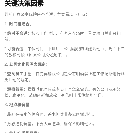
关键决策因素
判断在办公室玩牌是否合适，主要看以下几点：
1.
时间和场合
：
*
绝对不合适
：核心工作时间、有客户在场时、重要项目截止日期
前。
*
可能合适
：午休时间、下班后、公司组织的团建活动中、周五下午
的放松时段（如果公司文化允许）。
2.
公司文化和明文规定
：
*
查阅员工手册
：首先要确认公司是否有明确禁止在工作场所进行此
类活动的规定。
*
观察氛围
：看看其他团队或老员工是怎么做的。有的公司氛围轻
松、扁平化，鼓励创新和放松；有的则非常传统和严谨。
3.
地点和音量
：
* 最好在指定的休息区、茶水间等非办公区域进行。
* 务必控制音量，不要大声喧哗，确保不影响他人。
4.
参与性质和尺度
：