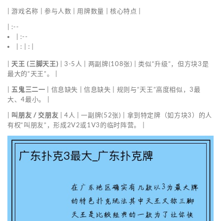
| 游戏名称 | 参与人数 | 用牌数量 | 核心特点 |
| :--
| :--
| : | : |
|
天王 (三脚天王)
| 3-5人 | 两副牌(108张) | 类似“升级”，但方块3是
最大的“天王”。 |
|
五鬼三二一
| 信息缺失 | 信息缺失 | 规则与“天王”高度相似，3最
大、4最小。 |
|
叫朋友 / 交朋友
| 4人 | 一副牌(52张) | 拿到特定牌（如方块3）的人
有权“叫朋友”，形成2V2或1V3的临时阵营。 |