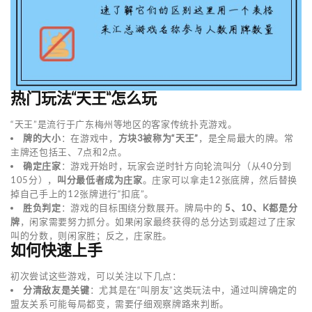
热门玩法“天王”怎么玩
“天王”是流行于广东梅州等地区的客家传统扑克游戏。
牌的大小
：在游戏中，
方块3被称为“天王”
，是全局最大的牌。常
主牌还包括王、7点和2点。
确定庄家
：游戏开始时，玩家会逆时针方向轮流叫分（从40分到
105分），
叫分最低者成为庄家
。庄家可以拿走12张底牌，然后替换
掉自己手上的12张牌进行“扣底”。
胜负判定
：游戏的目标围绕分数展开。牌局中的
5、10、K都是分
牌
，闲家需要努力抓分。如果闲家最终获得的总分达到或超过了庄家
叫的分数，则闲家胜；反之，庄家胜。
如何快速上手
初次尝试这些游戏，可以关注以下几点：
分清敌友是关键
：尤其是在“叫朋友”这类玩法中，通过叫牌确定的
盟友关系可能每局都变，需要仔细观察牌路来判断。