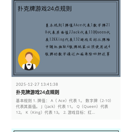
2025-12-27 13:41:38
扑克牌游戏24点规则
基本规则 1. 牌值： A（ Ace）代表 1。 数字牌（2-10）
代表其面值。 J（Jack）代表 11。 Q（Queen）代表
12。 K（King）代表 13。 2. 游戏目标：红...