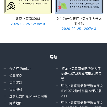
姚记扑克牌3008
女生为什么要打扑克女生为什么
要打你
2026-02-26 12:08:40
2026-02-25 12:07:43
导航
介绍红龙poker
红龙扑克官网最新版游大厅
安卓v107.2游戏哪里.cc网页
经典案例
版
集团游戏
红龙扑克官网最新版游大厅安
集团服务
卓v107.2游戏哪里.cc手机版
入口
登录红龙扑克poker官网版
红龙扑克官网最新版游大厅安
网站地图