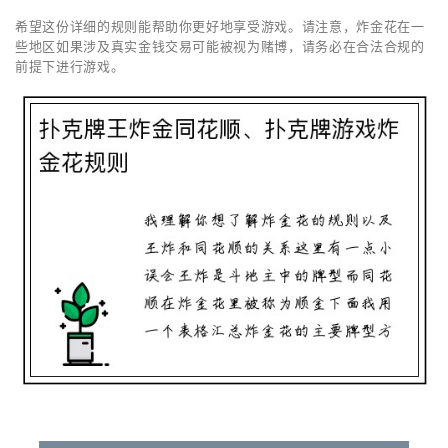
希望这份详细的规则能帮助你更好地享受游戏。请注意，炸金花在一
些地区如果涉及真实金钱交易可能被视为赌博，请务必在合法合规的
前提下进行游戏。