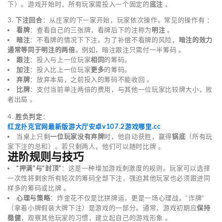
下）。游戏开始时，所有玩家需投入一个固定的
底注
。
3.
下注回合
：从庄家的下一家开始，玩家依次操作。常见的操作有 ：
看牌
：查看自己的三张牌，看牌后下的注称为
明注
。
暗注
：不看牌的情况下下注。为了补偿不看牌的风险，
暗注的效力
通常等同于明注的两倍
。例如，暗注跟注只需付一半筹码 。
跟注
：投入与上一位玩家
相同
的筹码。
加注
：投入比上一位玩家
更多
的筹码。
弃牌
：放弃本局，之前投入的筹码不能收回 。
比牌
：支付当前单注两倍的费用，与其他一位玩家比较牌大小，败
者出局 。
4.
胜负判定
：
红龙扑克官网最新版游大厅安卓v107.2游戏哪里.cc
当桌上只剩
一位玩家没有弃牌
时，他自动获胜，赢得
锅底
（所有玩
家下注的总和）。若只剩两人，他们可以随时比牌 。
进阶规则与技巧
“押满”与“封顶”
：这是一种增加游戏刺激度的规则。玩家可以选择
一次性将剩余所有轮次的筹码全部下注，强迫其他玩家也必须跟进同
样多的筹码或比牌 。
心理与策略
：炸金花不仅是比拼牌运，更是一场心理战。“诈牌”
（拿着小牌假装大牌下注）是游戏的一部分。通常，游戏初期应
保持
稳健
，观察其他玩家的习惯，建立起自己的游戏形象 。