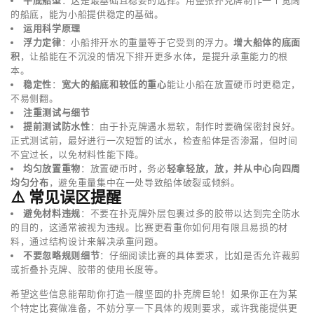
平底船型
：这是最基础且稳妥的选择。用整张扑克牌制作一个宽阔
的船底，能为小船提供稳定的基础。
运用科学原理
浮力定律
：小船排开水的重量等于它受到的浮力。
增大船体的底面
积
，让船能在不沉没的情况下排开更多水体，是提升承重能力的根
本。
稳定性
：
宽大的船底和较低的重心
能让小船在放置硬币时更稳定，
不易侧翻。
注重测试与细节
提前测试防水性
：由于扑克牌遇水易软，制作时要确保密封良好。
正式测试前，最好进行一次短暂的试水，检查船体是否渗漏，但时间
不宜过长，以免材料性能下降。
均匀放置重物
：放置硬币时，务必
轻拿轻放，放，并从中心向四周
均匀分布
，避免重量集中在一处导致船体破裂或倾斜。
⚠️ 常见误区提醒
避免材料违规
：不要在扑克牌外层包裹过多的胶带以达到完全防水
的目的，这通常被视为违规。比赛更看重你如何用有限且易损的材
料，通过结构设计来解决承重问题。
不要忽略规则细节
：仔细阅读比赛的具体要求，比如是否允许裁剪
或折叠扑克牌、胶带的使用长度等。
希望这些信息能帮助你打造一艘坚固的扑克牌巨轮！如果你正在为某
个特定比赛做准备，不妨分享一下具体的规则要求，或许我能提供更