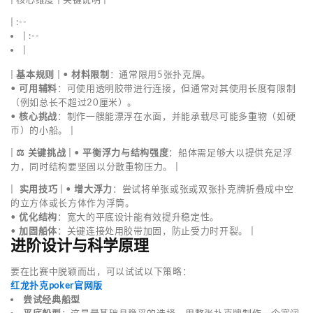
| :--
| :--
|
|
基本规则
| •
材料限制
：通常限用5张扑克牌。
•
可用辅料
：可使用透明胶带进行连接，但通常对其使用长度有限制
（例如总长不超过20厘米）。
•
核心挑战
：制作一艘能漂浮在水面，并能承载尽可能多重物（如硬
币）的小船。 |
|
⚖️ 关键挑战
| •
平衡浮力与结构强度
：船体需足够大以提供充足浮
力，同时结构要坚固以分散重物压力。 |
|
️ 实用技巧
| •
增大浮力
：尝试将单张或张或双张扑克牌折叠成中空
的立方体或长方体作为浮筒。
•
优化结构
：宽大的平底设计能有效提升稳定性。
•
加固船体
：关键连接处用胶带加固，防止受力时开裂。 |
进阶设计与科学原理
要在比赛中脱颖而出，可以试试以下策略：
红龙扑克poker官网版
尝试经典船型