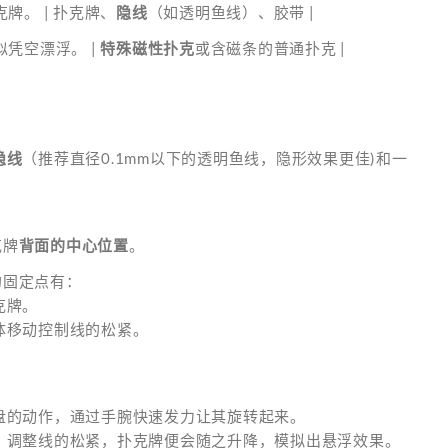
牌。 | 扑克牌、
隐线
（如透明鱼线）、胶带 |
凭空漂浮。 |
特殊磁性扑克
或含磁条的普通扑克 |
隐线
（推荐直径0.1mm以下的透明鱼线，隐形效果更佳)和一
克牌
背面的中心位置
。
的固定点有：
克牌。
体移动控制线的松紧。
盘的动作，通过手腕快速发力让其旋转起来。
，调整线的松紧，扑克牌便会随之升降，模拟出悬浮效果。