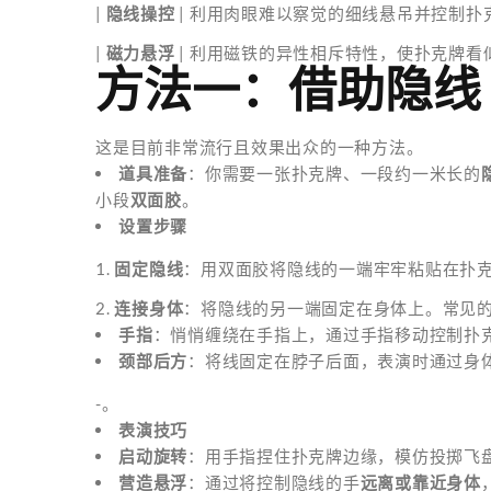
|
隐线操控
| 利用肉眼难以察觉的细线悬吊并控制扑克
|
磁力悬浮
| 利用磁铁的异性相斥特性，使扑克牌看似
方法一：借助隐线
这是目前非常流行且效果出众的一种方法。
道具准备
：你需要一张扑克牌、一段约一米长的
小段
双面胶
。
设置步骤
1.
固定隐线
：用双面胶将隐线的一端牢牢粘贴在扑
2.
连接身体
：将隐线的另一端固定在身体上。常见
手指
：悄悄缠绕在手指上，通过手指移动控制扑
颈部后方
：将线固定在脖子后面，表演时通过身
-。
表演技巧
启动旋转
：用手指捏住扑克牌边缘，模仿投掷飞
营造悬浮
：通过将控制隐线的手
远离或靠近身体