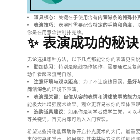
道具核心
：关键在于使用含有
内置磁条的特殊扑
表演技巧
：表演时需要配合
特定的手势和角度
，
你是在用意念控制扑克牌。
✨ 表演成功的秘诀
无论选择哪种方法，以下几点都能让你的表演更具
勤加练习
：特别是隐线操作操作，需要通过反复
动作看起来流畅自然。
注意环境与观众距离
：为了不让隐线暴露，
最好
简洁深色
的环境下表演。
表演是关键
：
自信从容的表情
和
讲述故事的能力
能极大地增强魔术效果。观众更容易被你的整体表
选购道具建议
：如果你是初学者或学生党，可以
等关键词，百元内即可购入入门套装。
希望这些揭秘能帮助你开启扑克魔术的大门。最重
来的惊喜和掌声。如果你对其中某种方法的详细步