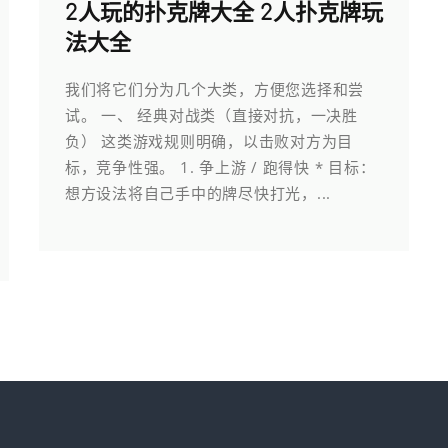
2人玩的扑克牌大全 2人扑克牌玩
法大全
我们将它们分为几个大类，方便您选择和尝
试。 一、 经典对战类（直接对抗，一决胜
负） 这类游戏规则明确，以击败对方为目
标，竞争性强。 1. 争上游 / 跑得快 * 目标：
想方设法将自己手中的牌尽快打光，...