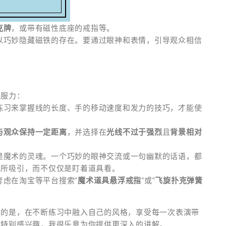
克牌
，或带有磁性底座的戒指等。
以巧妙隐藏磁铁的存在。要通过眼神和表情，引导观众相信
说服力：
练习来掌握线的长度、手的移动速度和发力的技巧，才能使
与观众保持一定距离
，并选择在
光线不过于强烈
且
背景相对
是魔术的灵魂。一个巧妙的眼神交流或一句幽默的话语，都
现所吸引，而不仅仅是盯着道具看。
考虑在淘宝等平台搜索“
魔术道具悬浮戒指
”或“
飞旋扑克弹簧
要的是，在不断练习中融入自己的风格，享受每一次表演带
骤特别感兴趣，我很乐意为你提供更深入的讲解。