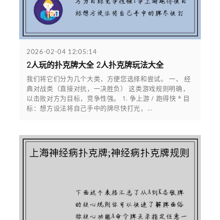
2026-02-04 12:05:14
2人玩的扑克牌大全 2人扑克牌玩法大全
我们将它们分为几个大类，方便您选择和尝试。 一、 经
典对战类（直接对抗，一决胜负） 这类游戏规则明确，
以击败对方为目标，竞争性强。 1. 争上游 / 跑得快 * 目
标：想方设法将自己手中的牌尽快打光，...